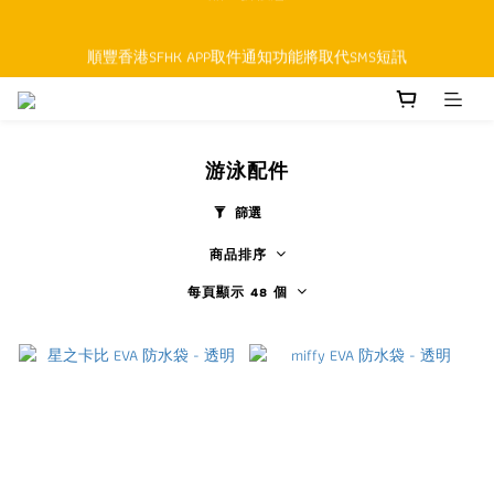
順豐香港SFHK APP取件通知功能將取代SMS短訊
順豐香港SFHK APP取件通知功能將取代SMS短訊
網店購物滿HK$300即享免運費 (本地 / 澳門)
游泳配件
累積購物滿HK$800升級為網上VIP，下一訂單開始永久可享正價貨
品85折優惠
篩選
商品排序
順豐香港SFHK APP取件通知功能將取代SMS短訊
每頁顯示 48 個