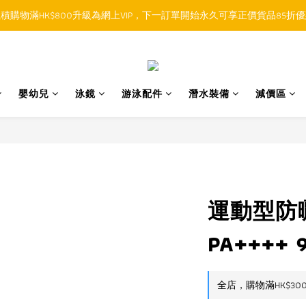
積購物滿HK$800升級為網上VIP，下一訂單開始永久可享正價貨品85折
順豐香港SFHK APP取件通知功能將取代SMS短訊
順豐香港SFHK APP取件通知功能將取代SMS短訊
嬰幼兒
泳鏡
游泳配件
潛水裝備
減價區
運動型防曬
PA++++ 
全店，購物滿HK$30