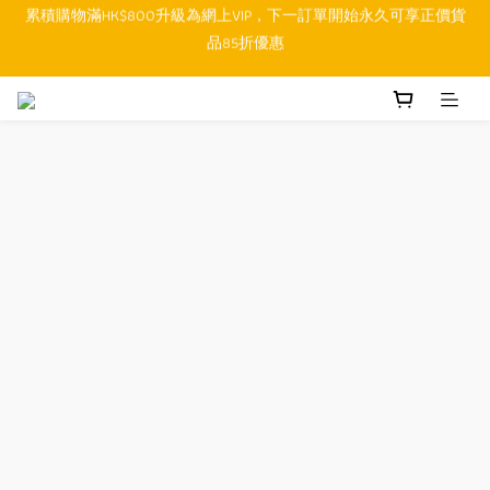
順豐香港SFHK APP取件通知功能將取代SMS短訊
順豐香港SFHK APP取件通知功能將取代SMS短訊
網店購物滿HK$300即享免運費 (本地 / 澳門)
累積購物滿HK$800升級為網上VIP，下一訂單開始永久可享正價貨
品85折優惠
順豐香港SFHK APP取件通知功能將取代SMS短訊