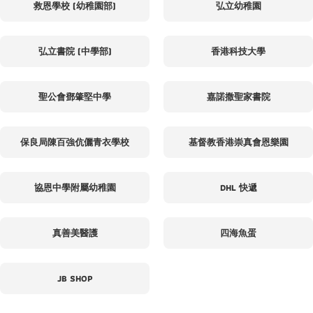
救恩學校 (幼稚園部)
弘立幼稚園
弘立書院 (中學部)
香港科技大學
聖公會鄧肇堅中學
嘉諾撒聖家書院
保良局陳百強伉儷青衣學校
基督教香港崇真會恩樂園
協恩中學附屬幼稚園
DHL 快遞
真善美醫護
四海魚蛋
JB SHOP