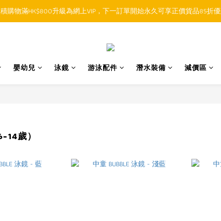
積購物滿HK$800升級為網上VIP，下一訂單開始永久可享正價貨品85折
順豐香港SFHK APP取件通知功能將取代SMS短訊
順豐香港SFHK APP取件通知功能將取代SMS短訊
嬰幼兒
泳鏡
游泳配件
潛水裝備
減價區
-14歲）