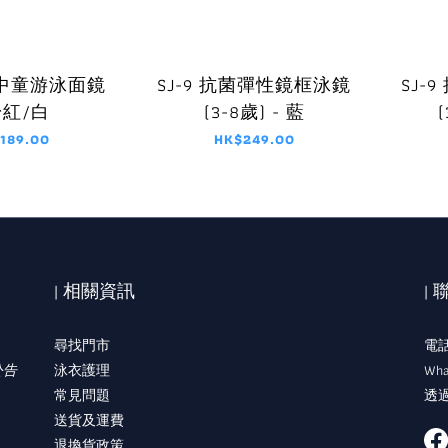
m 中童游泳面鏡
SJ-9 抗菌彈性鏡框泳鏡
SJ-
粉紅/白
(3-8歲) - 藍
189.00
HK$249.00
| 相關資訊
|
尋找門市
電話:
公告
泳衣護理
Wha
常見問題
透過
送貨及運費
退換貨政策