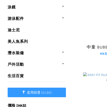
泳鏡
游泳配件
迪士尼
美人魚系列
中童 BUBB
潛水裝備
HK$
戶外活動
生活百貨
套用篩選
(0/20)
價格 (HK$)