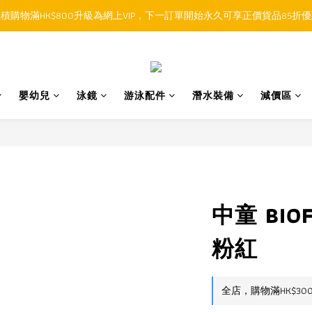
積購物滿HK$800升級為網上VIP，下一訂單開始永久可享正價貨品85折
順豐香港SFHK APP取件通知功能將取代SMS短訊
順豐香港SFHK APP取件通知功能將取代SMS短訊
嬰幼兒
泳鏡
游泳配件
潛水裝備
減價區
中童 BIOF
粉紅
全店，購物滿HK$30