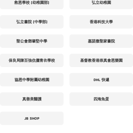
救恩學校 (幼稚園部)
弘立幼稚園
弘立書院 (中學部)
香港科技大學
聖公會鄧肇堅中學
嘉諾撒聖家書院
保良局陳百強伉儷青衣學校
基督教香港崇真會恩樂園
協恩中學附屬幼稚園
DHL 快遞
真善美醫護
四海魚蛋
JB SHOP