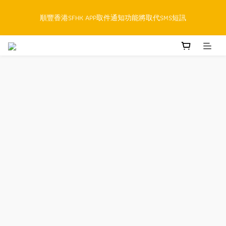
順豐香港SFHK APP取件通知功能將取代SMS短訊
順豐香港SFHK APP取件通知功能將取代SMS短訊
網店購物滿HK$300即享免運費 (本地 / 澳門)
累積購物滿HK$800升級為網上VIP，下一訂單開始永久可享正價貨
品85折優惠
順豐香港SFHK APP取件通知功能將取代SMS短訊