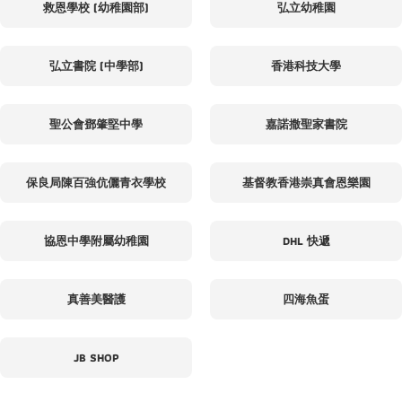
救恩學校 (幼稚園部)
弘立幼稚園
弘立書院 (中學部)
香港科技大學
聖公會鄧肇堅中學
嘉諾撒聖家書院
保良局陳百強伉儷青衣學校
基督教香港崇真會恩樂園
協恩中學附屬幼稚園
DHL 快遞
真善美醫護
四海魚蛋
JB SHOP