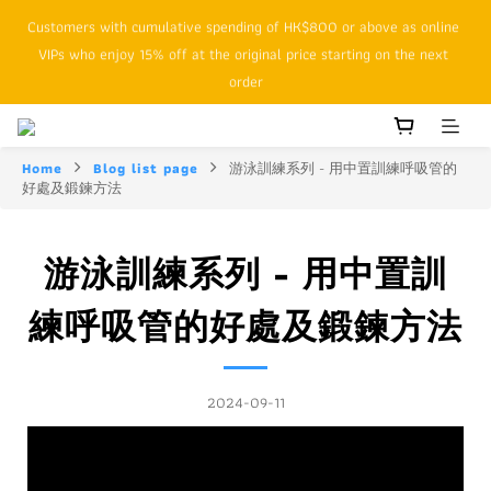
Customers with cumulative spending of HK$800 or above as online 
SFHK APP pickup notification function will replace SMS messages
VIPs who enjoy 15% off at the original price starting on the next 
order
SFHK APP pickup notification function will replace SMS messages
Home
Blog list page
游泳訓練系列 - 用中置訓練呼吸管的
好處及鍛鍊方法
游泳訓練系列 - 用中置訓
練呼吸管的好處及鍛鍊方法
2024-09-11