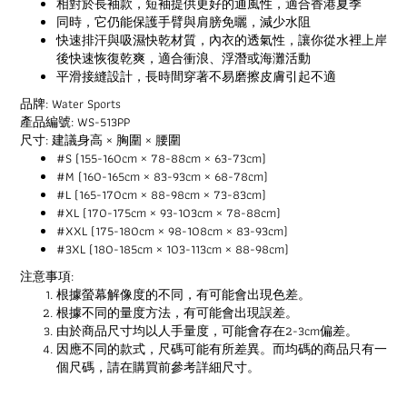
相對於長袖款，短袖提供更好的通風性，適合香港夏季
同時，它仍能保護手臂與肩膀免曬，減少水阻
快速排汗與吸濕快乾材質，內衣的透氣性，讓你從水裡上岸
後快速恢復乾爽，適合衝浪、浮潛或海灘活動
平滑接縫設計，長時間穿著不易磨擦皮膚引起不適
品牌: Water Sports
產品編號: WS-513PP
尺寸: 建議身高 × 胸圍 × 腰圍
#S (155-160cm × 78-88cm × 63-73cm)
#M (160-165cm × 83-93cm × 68-78cm)
#L (165-170cm × 88-98cm × 73-83cm)
#XL (170-175cm × 93-103cm × 78-88cm)
#XXL (175-180cm × 98-108cm × 83-93cm)
#3XL (180-185cm
× 103-113cm × 88-98cm)
注意事項:
根據螢幕解像度的不同，有可能會出現色差。
根據不同的量度方法，有可能會出現誤差。
由於商品尺寸均以人手量度，可能會存在2-3cm偏差。
因應不同的款式，尺碼可能有所差異。而均碼的商品只有一
個尺碼，請在購買前參考詳細尺寸。