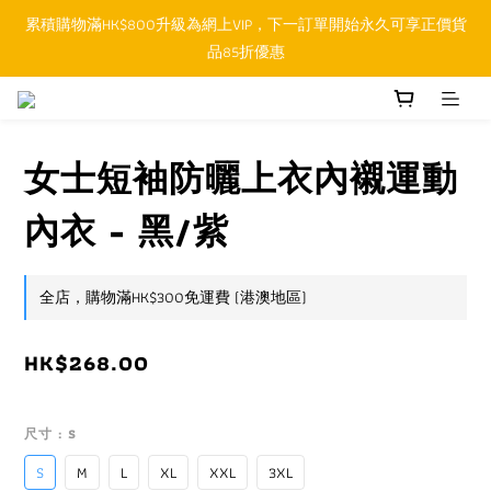
累積購物滿HK$800升級為網上VIP，下一訂單開始永久可享正價貨
順豐香港SFHK APP取件通知功能將取代SMS短訊
品85折優惠
順豐香港SFHK APP取件通知功能將取代SMS短訊
女士短袖防曬上衣內襯運動
內衣 - 黑/紫
全店，購物滿HK$300免運費 (港澳地區)
HK$268.00
尺寸
: S
S
M
L
XL
XXL
3XL