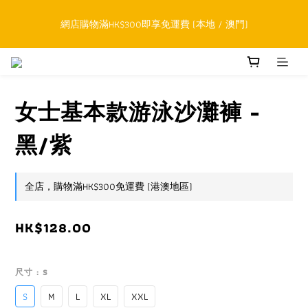
順豐香港SFHK APP取件通知功能將取代SMS短訊
網店購物滿HK$300即享免運費 (本地 / 澳門)
累積購物滿HK$800升級為網上VIP，下一訂單開始永久可享正價貨
品85折優惠
女士基本款游泳沙灘褲 -
順豐香港SFHK APP取件通知功能將取代SMS短訊
黑/紫
全店，購物滿HK$300免運費 (港澳地區)
HK$128.00
尺寸
: S
S
M
L
XL
XXL