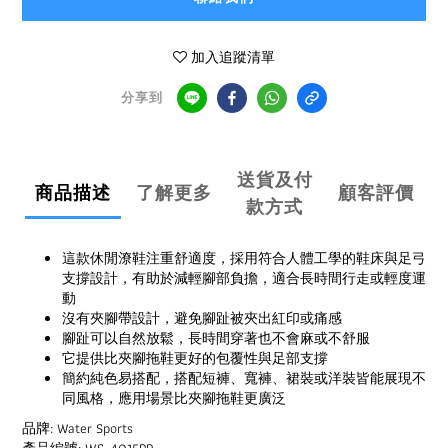
加入追蹤清單
分享到
送貨及付
商品描述
了解更多
顧客評價
款方式
這款休閒潦鞋注重舒適度，採用符合人體工學的鞋床與足弓
支撐設計，有助於減輕腳部負擔，適合長時間行走或輕度運
動
沒有夾腳帶設計，避免腳趾被夾出紅印或痛感
腳趾可以自然放鬆，長時間穿著也不會麻或不舒服
它提供比夾腳拖鞋更好的包覆性與足部支撐
簡約純色易搭配，搭配短褲、寬褲、裙裝或洋裝皆能展現不
同風格，應用場景比夾腳拖鞋更廣泛
品牌: Water Sports
產品編號: WS-4015PP