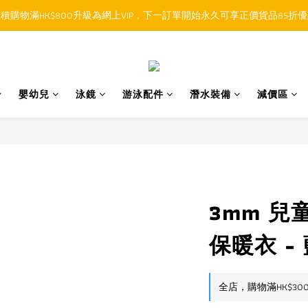
積購物滿HK$800升級為網上VIP，下一訂單開始永久可享正價貨品85折
順豐香港SFHK APP取件通知功能將取代SMS短訊
順豐香港SFHK APP取件通知功能將取代SMS短訊
嬰幼兒
泳鏡
游泳配件
潛水裝備
減價區
3mm 兒
保暖衣 -
全店，購物滿HK$30