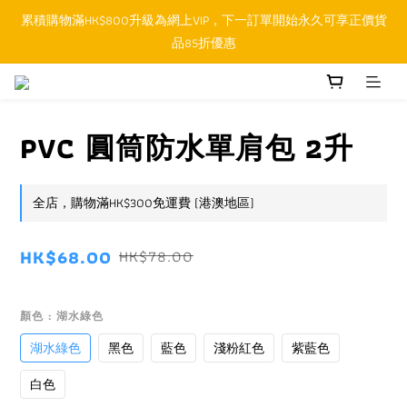
累積購物滿HK$800升級為網上VIP，下一訂單開始永久可享正價貨
順豐香港SFHK APP取件通知功能將取代SMS短訊
品85折優惠
順豐香港SFHK APP取件通知功能將取代SMS短訊
PVC 圓筒防水單肩包 2升
全店，購物滿HK$300免運費 (港澳地區)
HK$68.00
HK$78.00
顏色
: 湖水綠色
湖水綠色
黑色
藍色
淺粉紅色
紫藍色
白色