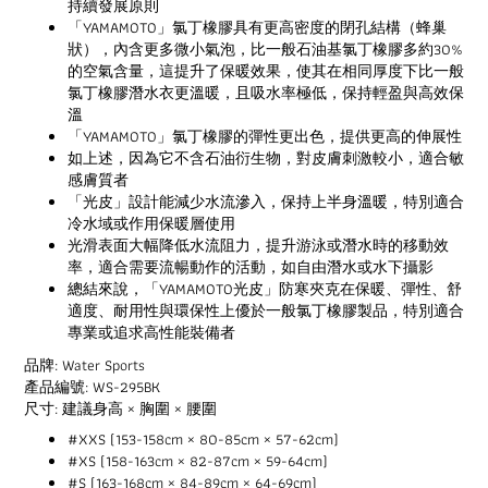
持續發展原則
「YAMAMOTO」氯丁橡膠具有更高密度的閉孔結構（蜂巢
狀），內含更多微小氣泡，比一般石油基氯丁橡膠多約30%
的空氣含量，這提升了保暖效果，使其在相同厚度下比一般
氯丁橡膠潛水衣更溫暖，且吸水率極低，保持輕盈與高效保
溫
「YAMAMOTO」氯丁橡膠的彈性更出色，提供更高的伸展性
如上述，因為它不含石油衍生物，對皮膚刺激較小，適合敏
感膚質者
「光皮」設計能減少水流滲入，保持上半身溫暖，特別適合
冷水域或作用保暖層使用
光滑表面大幅降低水流阻力，提升游泳或潛水時的移動效
率，適合需要流暢動作的活動，如自由潛水或水下攝影
總結來說，「YAMAMOTO光皮」防寒夾克在保暖、彈性、舒
適度、耐用性與環保性上優於一般氯丁橡膠製品，特別適合
專業或追求高性能裝備者
品牌: Water Sports
產品編號: WS-295BK
尺寸: 建議身高 × 胸圍 × 腰圍
#XXS (153-158cm × 80-85cm × 57-62cm)
#XS (158-163cm × 82-87cm × 59-64cm)
#S (163-168cm × 84-89cm × 64-69cm)