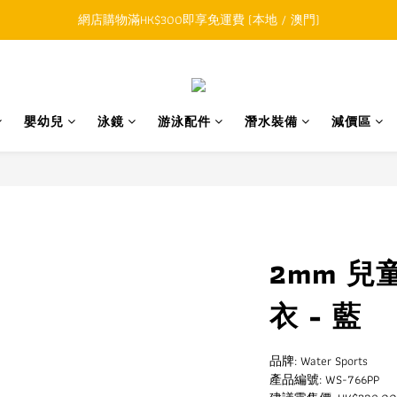
順豐香港SFHK APP取件通知功能將取代SMS短訊
網店購物滿HK$300即享免運費 (本地 / 澳門)
積購物滿HK$800升級為網上VIP，下一訂單開始永久可享正價貨品85折
順豐香港SFHK APP取件通知功能將取代SMS短訊
嬰幼兒
泳鏡
游泳配件
潛水裝備
減價區
2mm 兒
衣 - 藍
品牌: Water Sports
產品編號: WS-766PP