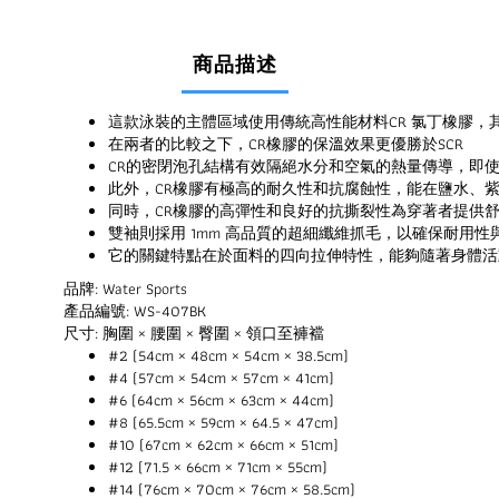
商品描述
這款泳裝的主體區域使用傳統高性能材料CR 氯丁橡膠，
在兩者的比較之下，CR橡膠的保溫效果更優勝於SCR
CR的密閉泡孔結構有效隔絕水分和空氣的熱量傳導，即
此外，CR橡膠有極高的耐久性和抗腐蝕性，能在鹽水、
同時，CR橡膠的高彈性和良好的抗撕裂性為穿著者提供
雙袖則採用 1mm 高品質的超細纖維抓毛，以確保耐用性
它的關鍵特點在於面料的四向拉伸特性，能夠隨著身體活
品牌: Water Sports
產品編號: WS-407BK
尺寸: 胸圍 × 腰圍 × 臀圍 × 領口至褲襠
#2 (54cm × 48cm × 54cm × 38.5cm)
#4 (57cm × 54cm × 57cm × 41cm)
#6 (64cm × 56cm × 63cm × 44cm)
#8 (65.5cm × 59cm × 64.5 × 47cm)
#10 (67cm × 62cm × 66cm × 51cm)
#12 (71.5 × 66cm × 71cm × 55cm)
#14 (76cm × 70cm × 76cm × 58.5cm)