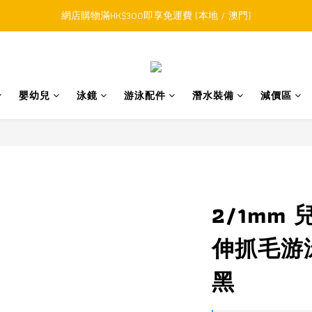
順豐香港SFHK APP取件通知功能將取代SMS短訊
網店購物滿HK$300即享免運費 (本地 / 澳門)
積購物滿HK$800升級為網上VIP，下一訂單開始永久可享正價貨品85折
順豐香港SFHK APP取件通知功能將取代SMS短訊
嬰幼兒
泳鏡
游泳配件
潛水裝備
減價區
2/1mm 
伸抓毛游
黑