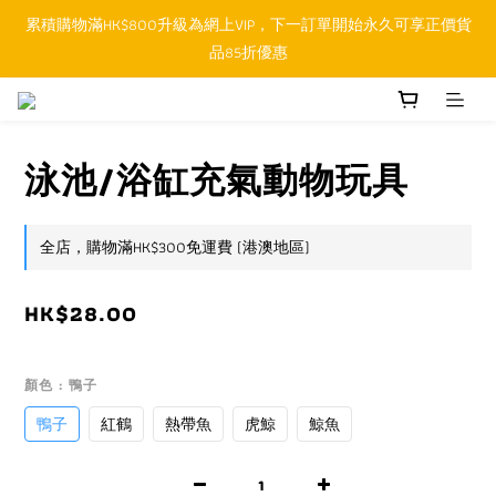
累積購物滿HK$800升級為網上VIP，下一訂單開始永久可享正價貨
順豐香港SFHK APP取件通知功能將取代SMS短訊
品85折優惠
順豐香港SFHK APP取件通知功能將取代SMS短訊
泳池/浴缸充氣動物玩具
全店，購物滿HK$300免運費 (港澳地區)
HK$28.00
顏色
: 鴨子
鴨子
紅鶴
熱帶魚
虎鯨
鯨魚