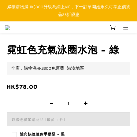
累積購物滿HK$800升級為網上VIP，下一訂單開始永久可享正價貨
順豐香港SFHK APP取件通知功能將取代SMS短訊
品85折優惠
順豐香港SFHK APP取件通知功能將取代SMS短訊
霓虹色充氣泳圈水泡 - 綠
全店，購物滿HK$300免運費 (港澳地區)
HK$78.00
以優惠價加購商品
(最多 1 件)
雙向快速迷你手動泵 - 黑