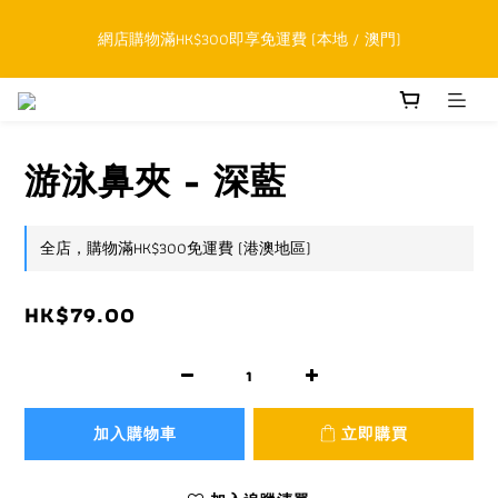
順豐香港SFHK APP取件通知功能將取代SMS短訊
網店購物滿HK$300即享免運費 (本地 / 澳門)
累積購物滿HK$800升級為網上VIP，下一訂單開始永久可享正價貨
品85折優惠
游泳鼻夾 - 深藍
順豐香港SFHK APP取件通知功能將取代SMS短訊
全店，購物滿HK$300免運費 (港澳地區)
HK$79.00
加入購物車
立即購買