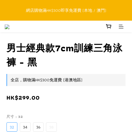
順豐香港SFHK APP取件通知功能將取代SMS短訊
網店購物滿HK$300即享免運費 (本地 / 澳門)
累積購物滿HK$800升級為網上VIP，下一訂單開始永久可享正價貨
品85折優惠
男士經典款7cm訓練三角泳
順豐香港SFHK APP取件通知功能將取代SMS短訊
褲 - 黑
全店，購物滿HK$300免運費 (港澳地區)
HK$299.00
尺寸
: 32
32
34
36
38