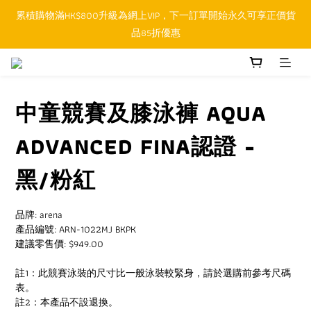
累積購物滿HK$800升級為網上VIP，下一訂單開始永久可享正價貨
順豐香港SFHK APP取件通知功能將取代SMS短訊
品85折優惠
順豐香港SFHK APP取件通知功能將取代SMS短訊
中童競賽及膝泳褲 AQUA
ADVANCED FINA認證 -
黑/粉紅
品牌: arena
產品編號: ARN-1022MJ BKPK
建議零售價: $949.00
註1：此競賽泳裝的尺寸比一般泳裝較緊身，請於選購前參考尺碼
表。
註2：本產品不設退換。