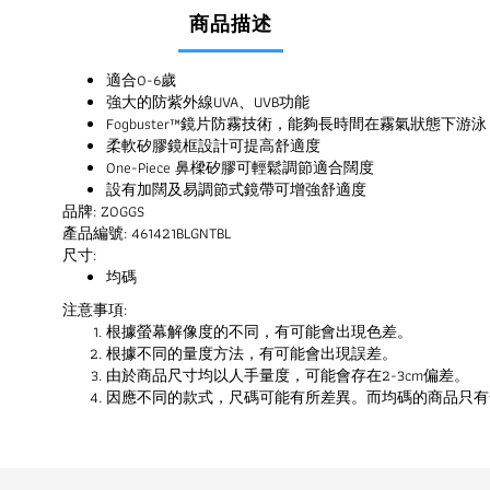
商品描述
適合0-6歲
強大的防紫外線UVA、UVB功能
Fogbuster™鏡片防霧技術，能夠長時間在霧氣狀態下游泳
柔軟矽膠鏡框設計可提高舒適度
One-Piece 鼻樑矽膠可輕鬆調節適合闊度
設有加闊及易調節式鏡帶可增強舒適度
品牌: ZOGGS
產品編號: 461421BLGNTBL
尺寸:
均碼
注意事項:
根據螢幕解像度的不同，有可能會出現色差。
根據不同的量度方法，有可能會出現誤差。
由於商品尺寸均以人手量度，可能會存在2-3cm偏差。
因應不同的款式，尺碼可能有所差異。而均碼的商品只有