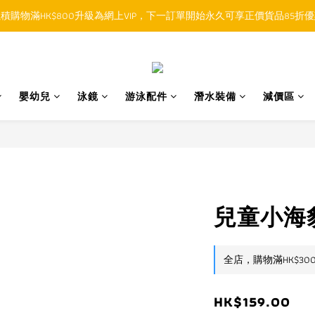
積購物滿HK$800升級為網上VIP，下一訂單開始永久可享正價貨品85折
順豐香港SFHK APP取件通知功能將取代SMS短訊
順豐香港SFHK APP取件通知功能將取代SMS短訊
嬰幼兒
泳鏡
游泳配件
潛水裝備
減價區
兒童小海豹
全店，購物滿HK$30
HK$159.00