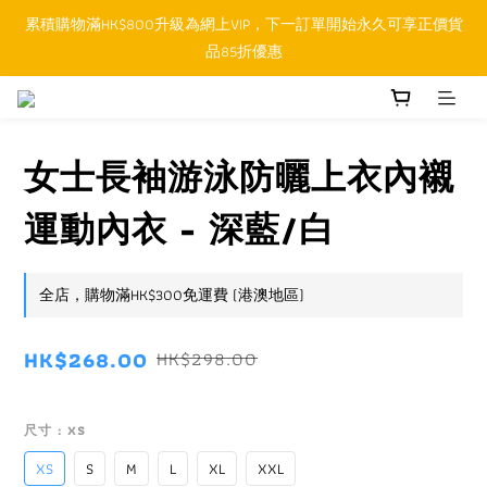
累積購物滿HK$800升級為網上VIP，下一訂單開始永久可享正價貨
順豐香港SFHK APP取件通知功能將取代SMS短訊
品85折優惠
順豐香港SFHK APP取件通知功能將取代SMS短訊
女士長袖游泳防曬上衣內襯
運動內衣 - 深藍/白
全店，購物滿HK$300免運費 (港澳地區)
HK$268.00
HK$298.00
尺寸
: XS
XS
S
M
L
XL
XXL