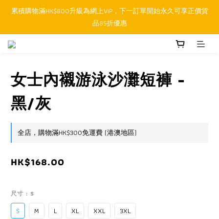
累積購物滿HK$800升級為網上VIP，下一訂單開始永久可享正價貨
順豐香港SFHK APP取件通知功能將取代SMS短訊
品85折優惠
順豐香港SFHK APP取件通知功能將取代SMS短訊
女士內襯游泳沙灘短褲 -
黑/灰
全店，購物滿HK$300免運費 (港澳地區)
HK$168.00
尺寸
: S
S
M
L
XL
XXL
3XL