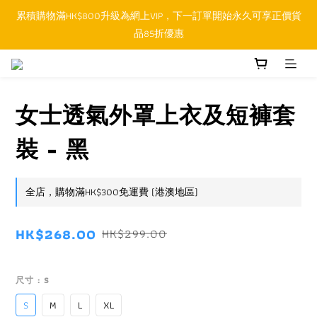
累積購物滿HK$800升級為網上VIP，下一訂單開始永久可享正價貨
順豐香港SFHK APP取件通知功能將取代SMS短訊
品85折優惠
順豐香港SFHK APP取件通知功能將取代SMS短訊
女士透氣外罩上衣及短褲套
裝 - 黑
全店，購物滿HK$300免運費 (港澳地區)
HK$268.00
HK$299.00
尺寸
: S
S
M
L
XL