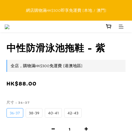
順豐香港SFHK APP取件通知功能將取代SMS短訊
網店購物滿HK$300即享免運費 (本地 / 澳門)
累積購物滿HK$800升級為網上VIP，下一訂單開始永久可享正價貨
品85折優惠
中性防滑泳池拖鞋 - 紫
順豐香港SFHK APP取件通知功能將取代SMS短訊
全店，購物滿HK$300免運費 (港澳地區)
HK$88.00
尺寸
: 36-37
36-37
38-39
40-41
42-43