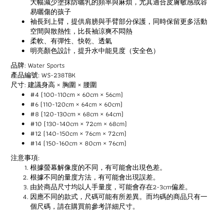
大幅減少塗抹防曬乳的頻率與麻煩，尤其適合皮膚敏感或容
易曬傷的孩子
袖長到上臂，提供肩膀與手臂部分保護，同時保留更多活動
空間與散熱性，比長袖涼爽不悶熱
柔軟、有彈性、快乾、透氣
明亮顏色設計，提升水中能見度（安全色）
品牌: Water Sports
產品編號: WS-238TBK
尺寸: 建議身高 × 胸圍 × 腰圍
#4 (100-110cm × 60cm × 56cm)
#6 (110-120cm × 64cm × 60cm)
#8 (120-130cm × 68cm × 64cm)
#10 (130-140cm × 72cm × 68cm)
#12 (140-150cm × 76cm × 72cm)
#14 (150-160cm × 80cm × 76cm)
注意事項:
根據螢幕解像度的不同，有可能會出現色差。
根據不同的量度方法，有可能會出現誤差。
由於商品尺寸均以人手量度，可能會存在2-3cm偏差。
因應不同的款式，尺碼可能有所差異。而均碼的商品只有一
個尺碼，請在購買前參考詳細尺寸。