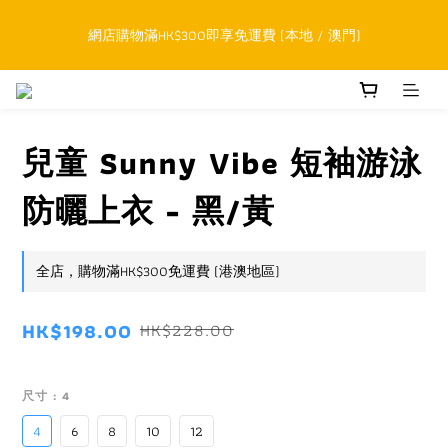
順豐香港SFHK APP取件通知功能將取代SMS短訊
網店購物滿HK$300即享免運費 (本地 / 澳門)
累積購物滿HK$800升級為網上VIP，下一訂單開始永久可享正價貨
品85折優惠
兒童 Sunny Vibe 短袖游泳
順豐香港SFHK APP取件通知功能將取代SMS短訊
防曬上衣 - 黑/黃
全店，購物滿HK$300免運費 (港澳地區)
HK$198.00
HK$228.00
尺寸
: 4
4
6
8
10
12