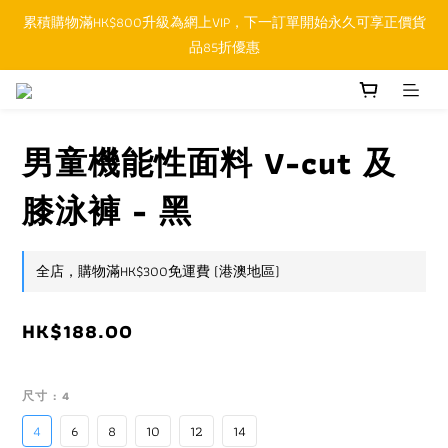
累積購物滿HK$800升級為網上VIP，下一訂單開始永久可享正價貨
順豐香港SFHK APP取件通知功能將取代SMS短訊
品85折優惠
順豐香港SFHK APP取件通知功能將取代SMS短訊
男童機能性面料 V-cut 及
膝泳褲 - 黑
全店，購物滿HK$300免運費 (港澳地區)
HK$188.00
尺寸
: 4
4
6
8
10
12
14