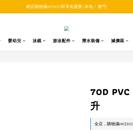
順豐香港SFHK APP取件通知功能將取代SMS短訊
網店購物滿HK$300即享免運費 (本地 / 澳門)
積購物滿HK$800升級為網上VIP，下一訂單開始永久可享正價貨品85折
順豐香港SFHK APP取件通知功能將取代SMS短訊
嬰幼兒
泳鏡
游泳配件
潛水裝備
減價區
70D PV
升
全店，購物滿HK$30