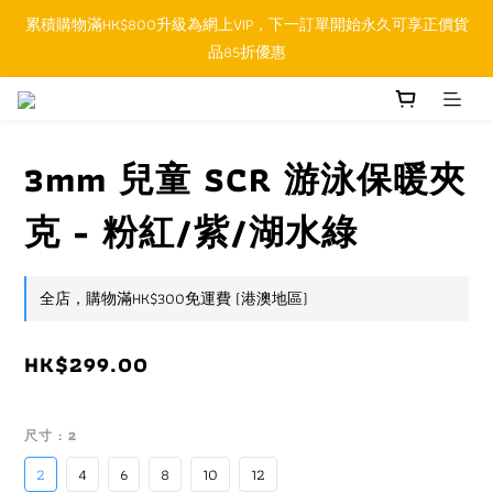
累積購物滿HK$800升級為網上VIP，下一訂單開始永久可享正價貨
順豐香港SFHK APP取件通知功能將取代SMS短訊
品85折優惠
順豐香港SFHK APP取件通知功能將取代SMS短訊
3mm 兒童 SCR 游泳保暖夾
克 - 粉紅/紫/湖水綠
全店，購物滿HK$300免運費 (港澳地區)
HK$299.00
尺寸
: 2
2
4
6
8
10
12