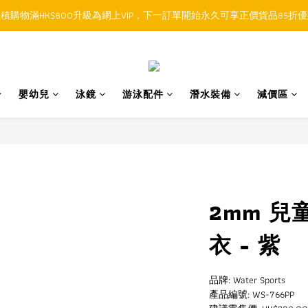
積購物滿HK$800升級為網上VIP，下一訂單開始永久可享正價貨品85折
順豐香港SFHK APP取件通知功能將取代SMS短訊
順豐香港SFHK APP取件通知功能將取代SMS短訊
嬰幼兒
泳鏡
游泳配件
潛水裝備
減價區
2mm 兒
衣 - 紫
品牌: Water Sports
產品編號: WS-766PP