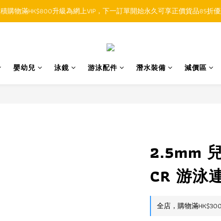
積購物滿HK$800升級為網上VIP，下一訂單開始永久可享正價貨品85折
順豐香港SFHK APP取件通知功能將取代SMS短訊
順豐香港SFHK APP取件通知功能將取代SMS短訊
嬰幼兒
泳鏡
游泳配件
潛水裝備
減價區
2.5mm 
CR 游泳
全店，購物滿HK$30