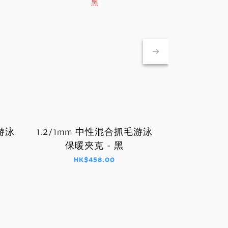
游泳
1.2/1mm 中性混合抓毛游泳
1.2mm 
2.5mm 
保暖夾克 - 黑
泳保暖
心
HK$458.00
HK$
H