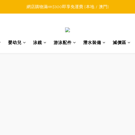
順豐香港SFHK APP取件通知功能將取代SMS短訊
網店購物滿HK$300即享免運費 (本地 / 澳門)
積購物滿HK$800升級為網上VIP，下一訂單開始永久可享正價貨品85折
順豐香港SFHK APP取件通知功能將取代SMS短訊
嬰幼兒
泳鏡
游泳配件
潛水裝備
減價區