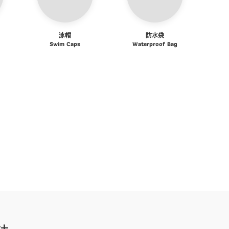
泳帽
防水袋
Swim Caps
Waterproof Bag