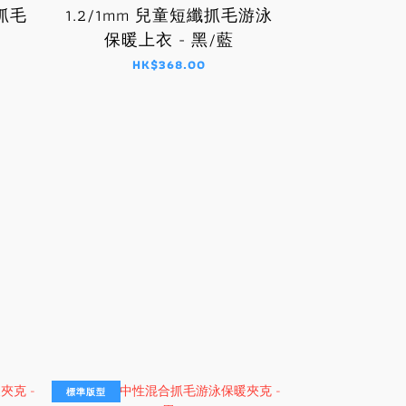
抓毛
1.2/1mm 兒童短纖抓毛游泳
1.2/1mm
2mm 兒童
保暖上衣 - 黑/藍
保暖上衣
HK$368.00
HK$
H
標準版型
修身版型