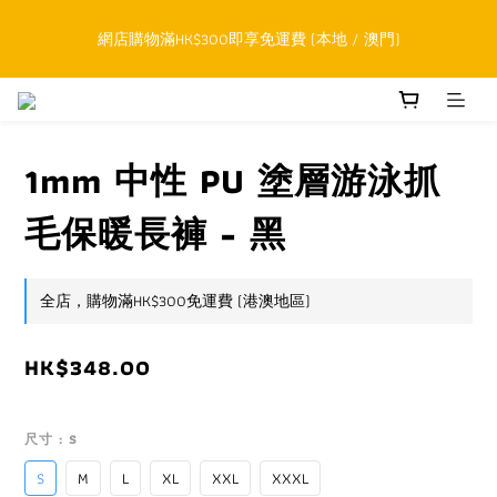
順豐香港SFHK APP取件通知功能將取代SMS短訊
網店購物滿HK$300即享免運費 (本地 / 澳門)
累積購物滿HK$800升級為網上VIP，下一訂單開始永久可享正價貨
品85折優惠
1mm 中性 PU 塗層游泳抓
順豐香港SFHK APP取件通知功能將取代SMS短訊
毛保暖長褲 - 黑
全店，購物滿HK$300免運費 (港澳地區)
HK$348.00
尺寸
: S
S
M
L
XL
XXL
XXXL