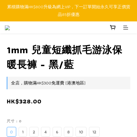
累積購物滿HK$800升級為網上VIP，下一訂單開始永久可享正價貨
順豐香港SFHK APP取件通知功能將取代SMS短訊
品85折優惠
順豐香港SFHK APP取件通知功能將取代SMS短訊
1mm 兒童短纖抓毛游泳保
暖長褲 - 黑/藍
全店，購物滿HK$300免運費 (港澳地區)
HK$328.00
尺寸
: 0
0
1
2
4
6
8
10
12