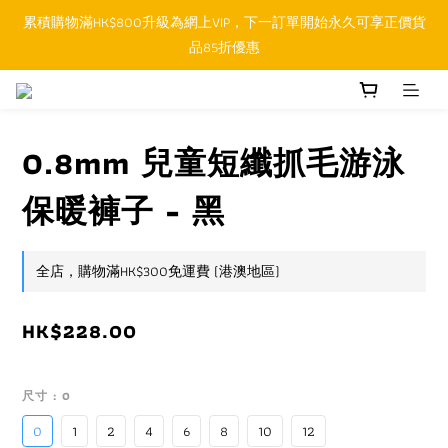
累積購物滿HK$800升級為網上VIP，下一訂單開始永久可享正價貨
順豐香港SFHK APP取件通知功能將取代SMS短訊
品85折優惠
順豐香港SFHK APP取件通知功能將取代SMS短訊
0.8mm 兒童短纖抓毛游泳
保暖褲子 - 黑
全店，購物滿HK$300免運費 (港澳地區)
HK$228.00
尺寸
: 0
0
1
2
4
6
8
10
12