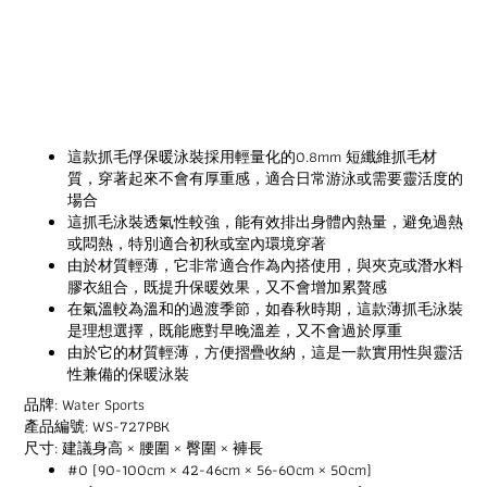
這款抓毛俘保暖泳裝採用輕量化的0.8mm 短纖維抓毛材
質，穿著起來不會有厚重感，適合日常游泳或需要靈活度的
場合
這抓毛泳裝透氣性較強，能有效排出身體內熱量，避免過熱
或悶熱，特別適合初秋或室內環境穿著
由於材質輕薄，它非常適合作為內搭使用，與夾克或潛水料
膠衣組合，既提升保暖效果，又不會增加累贅感
在氣溫較為溫和的過渡季節，如春秋時期，這款薄抓毛泳裝
是理想選擇，既能應對早晚溫差，又不會過於厚重
由於它的材質輕薄，方便摺疊收納，這是一款實用性與靈活
性兼備的保暖泳裝
品牌: Water Sports
產品編號: WS-727PBK
尺寸: 建議身高 × 腰圍 × 臀圍 × 褲長
#0 (90-100cm × 42-46cm × 56-60cm × 50cm)