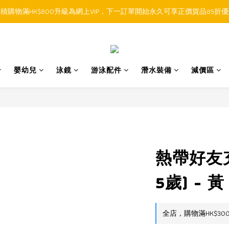
積購物滿HK$800升級為網上VIP，下一訂單開始永久可享正價貨品85折
順豐香港SFHK APP取件通知功能將取代SMS短訊
順豐香港SFHK APP取件通知功能將取代SMS短訊
嬰幼兒
泳鏡
游泳配件
潛水裝備
減價區
熱帶好友充
5歲) - 黃
全店，購物滿HK$30