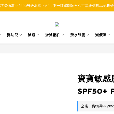
積購物滿HK$800升級為網上VIP，下一訂單開始永久可享正價貨品85折
順豐香港SFHK APP取件通知功能將取代SMS短訊
順豐香港SFHK APP取件通知功能將取代SMS短訊
嬰幼兒
泳鏡
游泳配件
潛水裝備
減價區
寶寶敏感
SPF50+ 
全店，購物滿HK$30