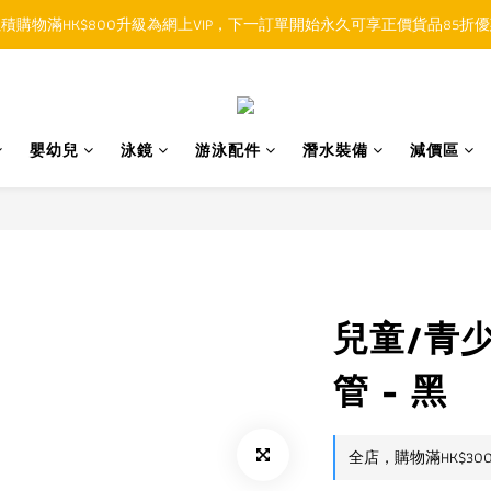
積購物滿HK$800升級為網上VIP，下一訂單開始永久可享正價貨品85折
順豐香港SFHK APP取件通知功能將取代SMS短訊
順豐香港SFHK APP取件通知功能將取代SMS短訊
嬰幼兒
泳鏡
游泳配件
潛水裝備
減價區
兒童/青
管 - 黑
全店，購物滿HK$30