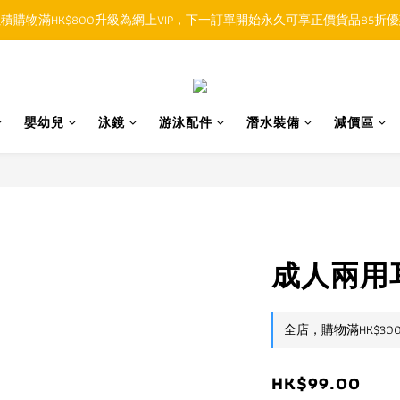
積購物滿HK$800升級為網上VIP，下一訂單開始永久可享正價貨品85折
順豐香港SFHK APP取件通知功能將取代SMS短訊
順豐香港SFHK APP取件通知功能將取代SMS短訊
嬰幼兒
泳鏡
游泳配件
潛水裝備
減價區
成人兩用耳
全店，購物滿HK$30
HK$99.00