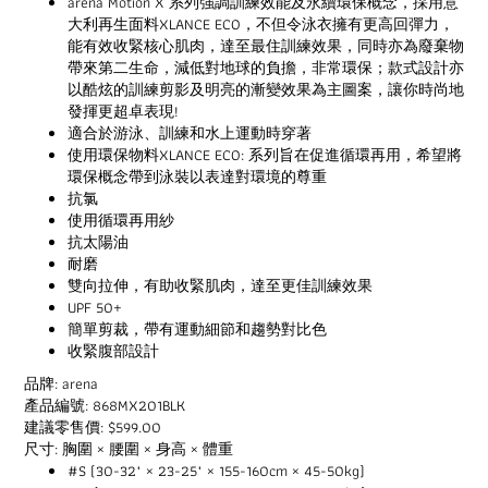
arena Motion X 系列強調訓練效能及永續環保概念，採用意
大利再生面料XLANCE ECO，不但令泳衣擁有更高回彈力，
能有效收緊核心肌肉，達至最住訓練效果，同時亦為廢棄物
帶來第二生命，減低對地球的負擔，非常環保；款式設計亦
以酷炫的訓練剪影及明亮的漸變效果為主圖案，讓你時尚地
發揮更超卓表現!
適合於游泳、訓練和水上運動時穿著
使用環保物料XLANCE ECO: 系列旨在促進循環再用，希望將
環保概念帶到泳裝以表達對環境的尊重
抗氯
使用循環再用紗
抗太陽油
耐磨
雙向拉伸，有助收緊肌肉，達至更佳訓練效果
UPF 50+
簡單剪裁，帶有運動細節和趨勢對比色
收緊腹部設計
品牌: arena
產品編號: 868MX201BLK
建議零售價: $599.00
尺寸: 胸圍 × 腰圍 × 身高 × 體重
#S (30-32" × 23-25" × 155-160cm × 45-50kg)