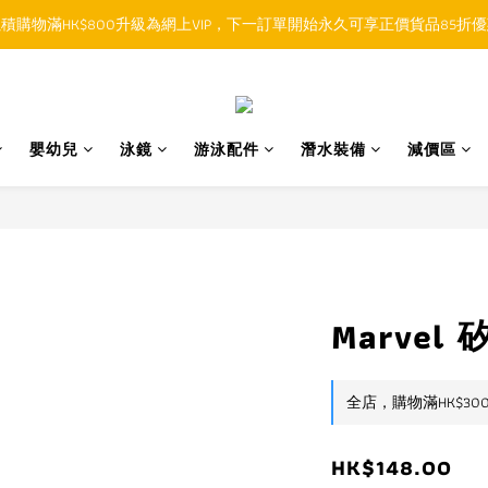
積購物滿HK$800升級為網上VIP，下一訂單開始永久可享正價貨品85折
順豐香港SFHK APP取件通知功能將取代SMS短訊
順豐香港SFHK APP取件通知功能將取代SMS短訊
嬰幼兒
泳鏡
游泳配件
潛水裝備
減價區
Marvel
全店，購物滿HK$30
HK$148.00