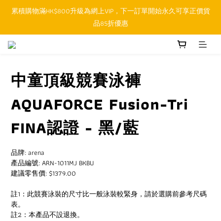
累積購物滿HK$800升級為網上VIP，下一訂單開始永久可享正價貨
順豐香港SFHK APP取件通知功能將取代SMS短訊
品85折優惠
順豐香港SFHK APP取件通知功能將取代SMS短訊
中童頂級競賽泳褲
AQUAFORCE Fusion-Tri
FINA認證 - 黑/藍
品牌: arena
產品編號: ARN-1011MJ BKBU
建議零售價: $1379.00
註1：此競賽泳裝的尺寸比一般泳裝較緊身，請於選購前參考尺碼
表。
註2：本產品不設退換。