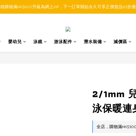
積購物滿HK$800升級為網上VIP，下一訂單開始永久可享正價貨品85折
順豐香港SFHK APP取件通知功能將取代SMS短訊
順豐香港SFHK APP取件通知功能將取代SMS短訊
嬰幼兒
泳鏡
游泳配件
潛水裝備
減價區
2/1mm 
泳保暖連身
全店，購物滿HK$30